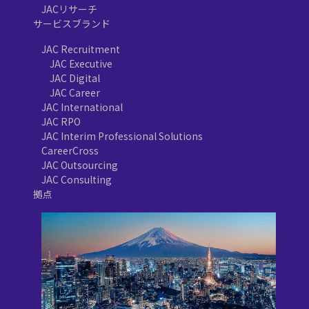
JACリサーチ
サービスブランド
JAC Recruitment
JAC Executive
JAC Digital
JAC Career
JAC International
JAC RPO
JAC Interim Professional Solutions
CareerCross
JAC Outsourcing
JAC Consulting
拠点