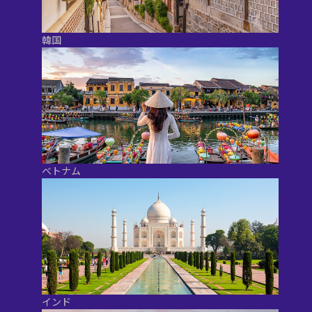
韓国
ベトナム
インド