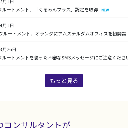
年7月1日
リクルートメント、「くるみんプラス」認定を取得
年4月1日
 リクルートメント、オランダにアムステルダムオフィスを初開設
年3月26日
リクルートメントを装った不審なSMSメッセージにご注意くださ
もっと見る
つコンサルタントが