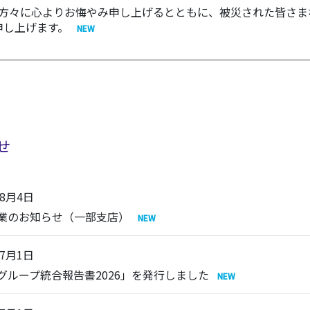
られた方々に心よりお悔やみ申し上げるとともに、被災された皆さ
申し上げます。
せ
年8月4日
業のお知らせ（一部支店）
年7月1日
C グループ統合報告書2026」を発行しました