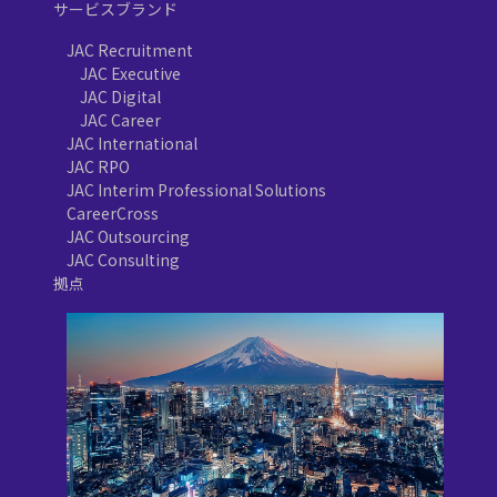
サービスブランド
JAC Recruitment
JAC Executive
JAC Digital
JAC Career
JAC International
JAC RPO
JAC Interim Professional Solutions
CareerCross
JAC Outsourcing
JAC Consulting
拠点