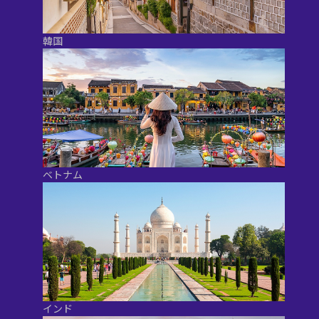
韓国
ベトナム
インド