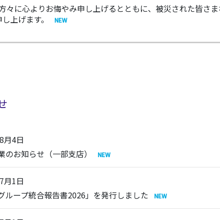
られた方々に心よりお悔やみ申し上げるとともに、被災された皆さ
申し上げます。
せ
年8月4日
業のお知らせ（一部支店）
年7月1日
C グループ統合報告書2026」を発行しました