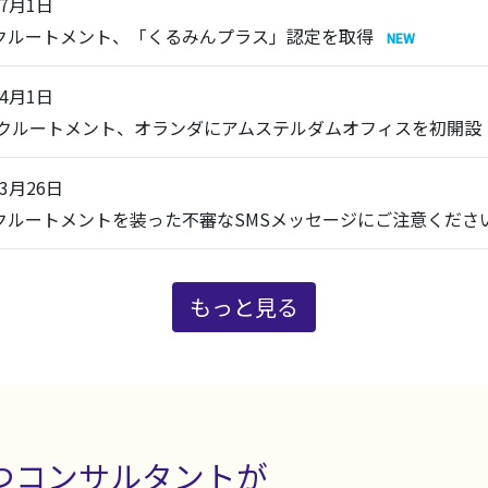
年7月1日
リクルートメント、「くるみんプラス」認定を取得
年4月1日
 リクルートメント、オランダにアムステルダムオフィスを初開設
年3月26日
リクルートメントを装った不審なSMSメッセージにご注意くださ
もっと見る
つコンサルタントが