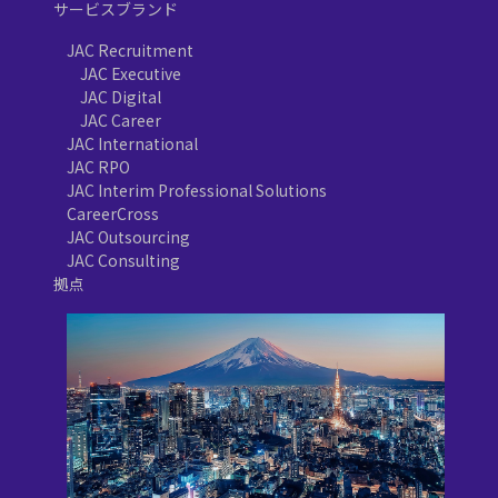
サービスブランド
JAC Recruitment
JAC Executive
JAC Digital
JAC Career
JAC International
JAC RPO
JAC Interim Professional Solutions
CareerCross
JAC Outsourcing
JAC Consulting
拠点