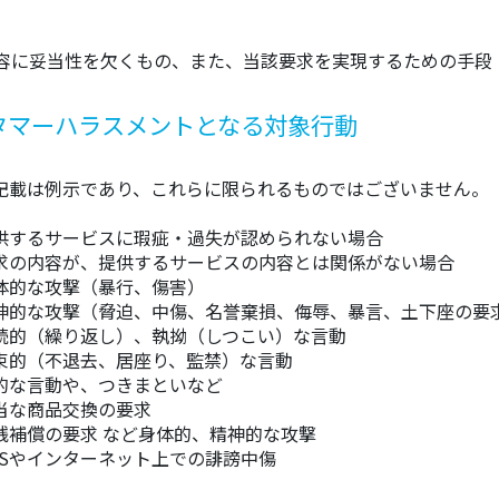
容に妥当性を欠くもの、また、当該要求を実現するための手段
タマーハラスメントとなる対象行動
記載は例示であり、これらに限られるものではございません。
供するサービスに瑕疵・過失が認められない場合
求の内容が、提供するサービスの内容とは関係がない場合
体的な攻撃（暴行、傷害）
神的な攻撃（脅迫、中傷、名誉棄損、侮辱、暴言、土下座の要
続的（繰り返し）、執拗（しつこい）な言動
束的（不退去、居座り、監禁）な言動
的な言動や、つきまといなど
当な商品交換の要求
銭補償の要求 など身体的、精神的な攻撃
NSやインターネット上での誹謗中傷