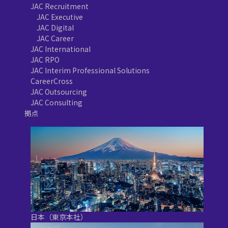
JAC Recruitment
JAC Executive
JAC Digital
JAC Career
JAC International
JAC RPO
JAC Interim Professional Solutions
CareerCross
JAC Outsourcing
JAC Consulting
拠点
日本（東京本社）