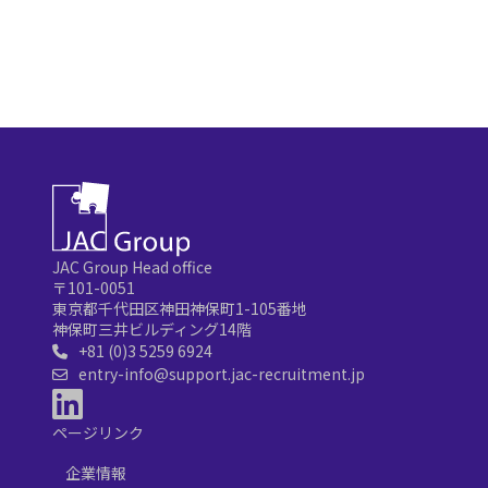
JAC Group Head office
〒101-0051
東京都千代田区神田神保町1-105番地
神保町三井ビルディング14階
+81 (0)3 5259 6924
entry-info@support.jac-recruitment.jp
ページリンク
企業情報