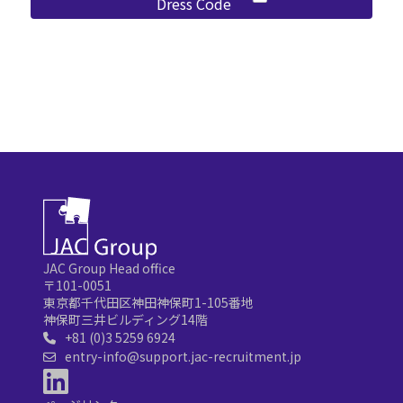
Dress Code
JAC Group Head office
〒101-0051
東京都千代田区神田神保町1-105番地
神保町三井ビルディング14階
+81 (0)3 5259 6924
entry-info@support.jac-recruitment.jp