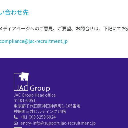
問い合わせ先
メディアページへのご意見、ご要望、お問合せは、下記にてお
compliance@jac-recruitment.jp
JAC Group Head office
〒101-0051
東京都千代田区神田神保町1-105番地
神保町三井ビルディング14階
+81 (0)3 5259 6924
entry-info@support.jac-recruitment.jp