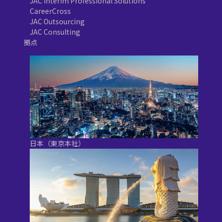
JAC Interim Professional Solutions
CareerCross
JAC Outsourcing
JAC Consulting
拠点
日本（東京本社）