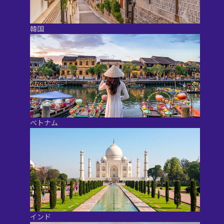
韓国
ベトナム
インド