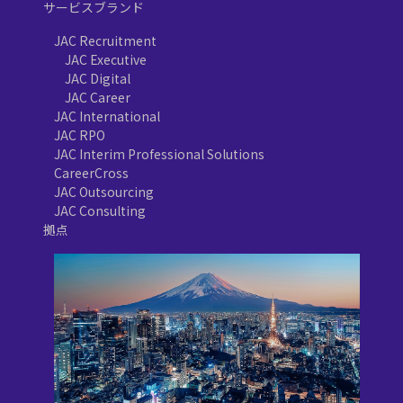
サービスブランド
JAC Recruitment
JAC Executive
JAC Digital
JAC Career
JAC International
JAC RPO
JAC Interim Professional Solutions
CareerCross
JAC Outsourcing
JAC Consulting
拠点