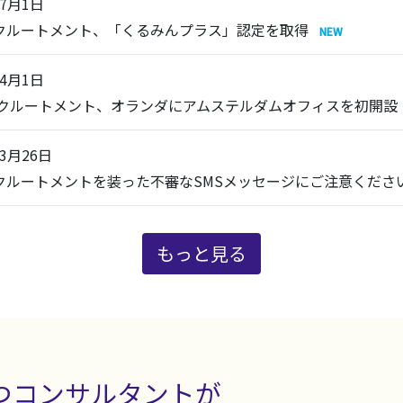
年7月1日
リクルートメント、「くるみんプラス」認定を取得
年4月1日
 リクルートメント、オランダにアムステルダムオフィスを初開設
年3月26日
リクルートメントを装った不審なSMSメッセージにご注意くださ
もっと見る
つコンサルタントが