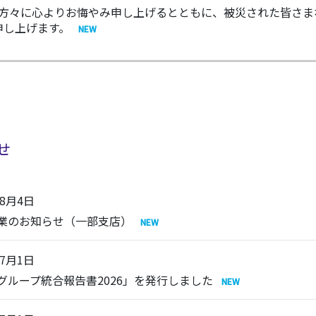
られた方々に心よりお悔やみ申し上げるとともに、被災された皆さ
申し上げます。
せ
年8月4日
業のお知らせ（一部支店）
年7月1日
C グループ統合報告書2026」を発行しました