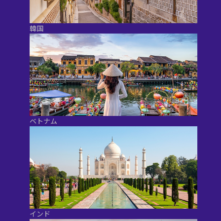
韓国
ベトナム
インド