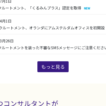
年7月1日
リクルートメント、「くるみんプラス」認定を取得
年4月1日
 リクルートメント、オランダにアムステルダムオフィスを初開設
年3月26日
リクルートメントを装った不審なSMSメッセージにご注意くださ
もっと見る
つコンサルタントが