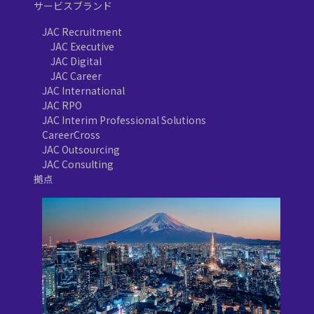
サービスブランド
JAC Recruitment
JAC Executive
JAC Digital
JAC Career
JAC International
JAC RPO
JAC Interim Professional Solutions
CareerCross
JAC Outsourcing
JAC Consulting
拠点