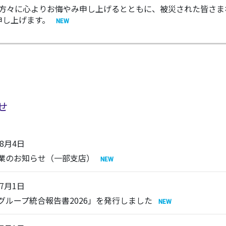
られた方々に心よりお悔やみ申し上げるとともに、被災された皆さ
申し上げます。
せ
年8月4日
業のお知らせ（一部支店）
年7月1日
C グループ統合報告書2026」を発行しました