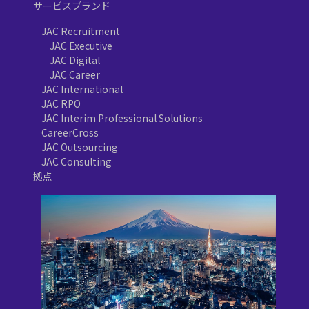
サービスブランド
JAC Recruitment
JAC Executive
JAC Digital
JAC Career
JAC International
JAC RPO
JAC Interim Professional Solutions
CareerCross
JAC Outsourcing
JAC Consulting
拠点