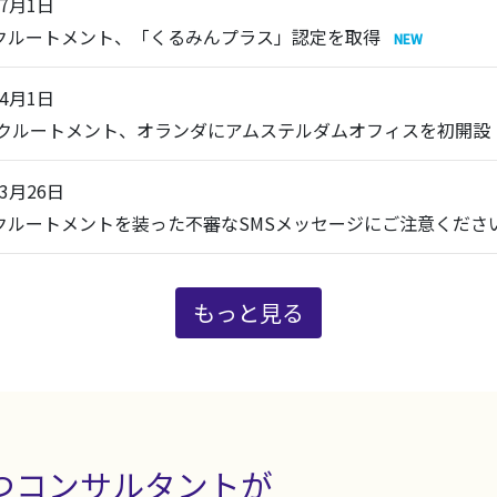
年7月1日
リクルートメント、「くるみんプラス」認定を取得
年4月1日
 リクルートメント、オランダにアムステルダムオフィスを初開設
年3月26日
リクルートメントを装った不審なSMSメッセージにご注意くださ
もっと見る
つコンサルタントが