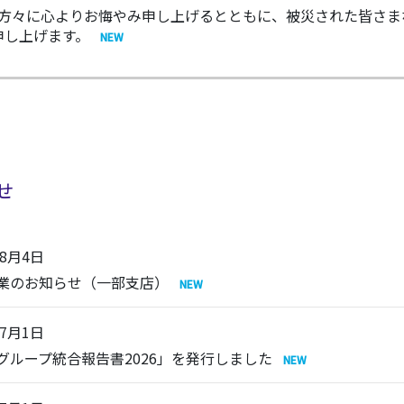
られた方々に心よりお悔やみ申し上げるとともに、被災された皆さ
申し上げます。
せ
年8月4日
業のお知らせ（一部支店）
年7月1日
C グループ統合報告書2026」を発行しました