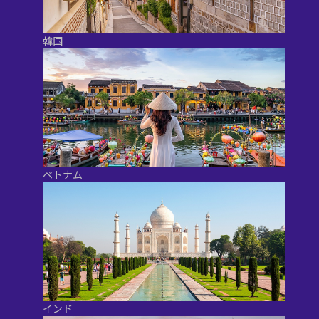
韓国
ベトナム
インド