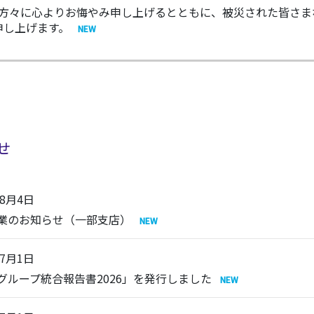
られた方々に心よりお悔やみ申し上げるとともに、被災された皆さ
申し上げます。
せ
年8月4日
業のお知らせ（一部支店）
年7月1日
C グループ統合報告書2026」を発行しました