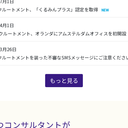
年7月1日
リクルートメント、「くるみんプラス」認定を取得
年4月1日
 リクルートメント、オランダにアムステルダムオフィスを初開設
年3月26日
リクルートメントを装った不審なSMSメッセージにご注意くださ
もっと見る
つコンサルタントが