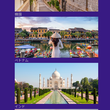
韓国
ベトナム
インド