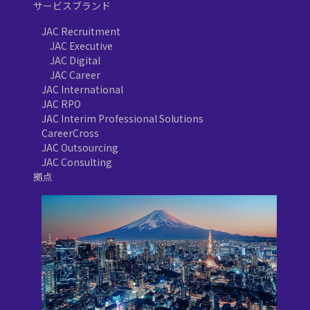
サービスブランド
JAC Recruitment
JAC Executive
JAC Digital
JAC Career
JAC International
JAC RPO
JAC Interim Professional Solutions
CareerCross
JAC Outsourcing
JAC Consulting
拠点