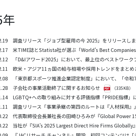
5年
.12.19 調査リリース「ジョブ型雇用の今 2025」をリリースし
12.17 米TIME誌とStatista社が選ぶ「World's Best Compan
5.12.12 「D&Iアワード2025」において、最上位のベストワ
.12.11 欧米・アジア11ヵ国の給与相場や採用トレンドをまとめた『
5.12.08 「東京都スポーツ推進企業認定制度」において、「令
.11.28 子会社の事業活動終了に関するお知らせ
（335KB）
.11.14 LGBTQ+への取り組みに対する評価指標「PRIDE
5.11.11 調査リリース「事業承継の第四のルートは『人材採用
.10.22 代表取締役会長兼社長の田崎ひろみが『Global Power 150
10.22 当社が『SIA's 2025 Largest Direct Hire Firms G
5.10.09 『JACリサーチ チャンネル』開設 初回コンテン