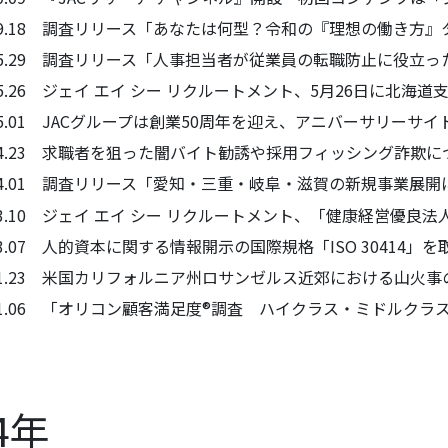
5.09.18 調査リリース「あなたは何型？令和の『理想の働き
5.05.29 調査リリース「人事担当者が従業員の転職防止に役立
.05.26 ジェイ エイ シー リクルートメント、5月26日に北海
.05.01 JACグループは創業50周年を迎え、アニバーサリーサ
5.04.23 求職者を狙った闇バイト勧誘や採用フィッシング詐欺
5.04.01 調査リリース「愛知・三重・岐阜・滋賀の新規事業
.03.10 ジェイ エイ シー リクルートメント、「健康経営優良
.03.07 人的資本に関する情報開示の国際規格「ISO 3041
5.01.23 米国カリフォルニア州ロサンゼルス近郊における山
5.01.06 「オリコン顧客満足度®調査 ハイクラス・ミドルク
4年