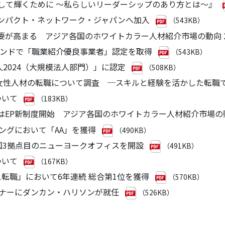
理職として輝くために ～私らしいリーダーシップのあり方とは～』
・コンパクト・ネットワーク・ジャパンへ加入
（543KB）
需要が高まる アジア各国のホワイトカラー人材紹介市場の動向 2
スブランドで「職業紹介優良事業者」認定を取得
（543KB）
法人2024（大規模法人部門）」に認定
（508KB）
をもとに女性人材の転職について調査 ─スキルと経験を活かした
ついて
（183KB）
ではEP新制度開始 アジア各国のホワイトカラー人材紹介市場の動向
ーティングにおいて「AA」を獲得
（490KB）
て米国3拠点目のニューヨークオフィスを開設
（491KB）
ついて
（167KB）
ラス転職」において6年連続 総合第1位を獲得
（570KB）
・パートナーにダンカン・ハリソンが就任
（526KB）