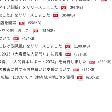
方』タイプ診断」をリリースしました
（947KB）
ったこと」をリリースしました
（858KB）
道支店を開設
（558KB）
イトを公開しました
（619KB）
について
（454KB）
展開における課題」をリリースしました
（1,093KB）
法人2025（大規模法人部門）」に認定
（521KB）
4」を取得、「人的資本レポート2024」を発行しました
（860KB
火事の被害に対するお見舞いと支援について
（182KB）
ラス転職」において7年連続 総合第1位を獲得
（610KB）