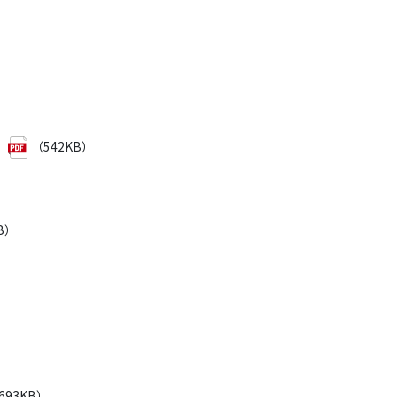
（542KB）
B）
693KB）