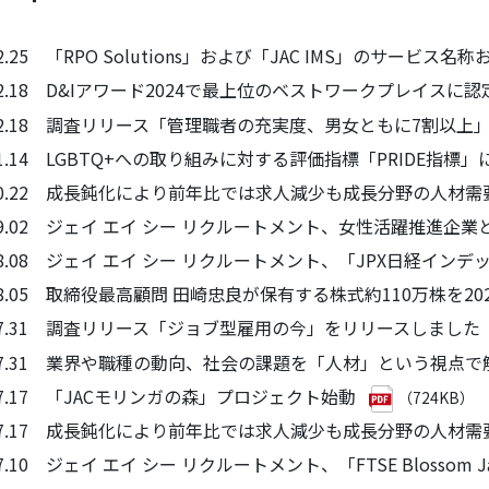
.12.25 「RPO Solutions」および「JAC IMS」のサービ
.12.18 D&Iアワード2024で最上位のベストワークプレイスに認
4.12.18 調査リリース「管理職者の充実度、男女ともに7割以
.11.14 LGBTQ+への取り組みに対する評価指標「PRIDE
4.10.22 成長鈍化により前年比では求人減少も成長分野の人材
4.09.02 ジェイ エイ シー リクルートメント、女性活躍推進
.08.08 ジェイ エイ シー リクルートメント、「JPX日経イン
.08.05 取締役最高顧問 田崎忠良が保有する株式約110万株を
4.07.31 調査リリース「ジョブ型雇用の今」をリリースしました
4.07.31 業界や職種の動向、社会の課題を「人材」という視点
.07.17 「JACモリンガの森」プロジェクト始動
（724KB）
4.07.17 成長鈍化により前年比では求人減少も成長分野の人材
07.10 ジェイ エイ シー リクルートメント、「FTSE Blossom Jap