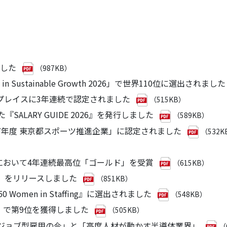
ました
（987KB）
ies in Sustainable Growth 2026」で世界110位に選出されました
ークプレイスに3年連続で認定されました
（515KB）
SALARY GUIDE 2026』を発行しました
（589KB）
和7年度 東京都スポーツ推進企業」に認定されました
（532K
指標」において4年連続最高位「ゴールド」を受賞
（615KB）
』」をリリースしました
（851KB）
 Women in Staffing』に選出されました
（548KB）
lobally』で第9位を獲得しました
（505KB）
ツは「ジョブ型雇用の今」と「高度人材が動かす半導体業界」
（