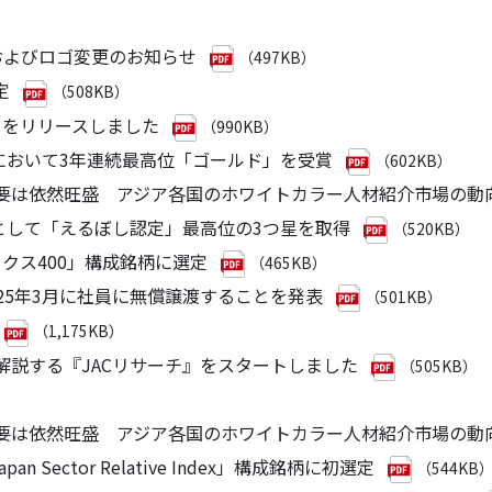
ス名称およびロゴ変更のお知らせ
（497KB）
定
（508KB）
上」をリリースしました
（990KB）
指標」において3年連続最高位「ゴールド」を受賞
（602KB）
需要は依然旺盛 アジア各国のホワイトカラー人材紹介市場の動向 
企業として「えるぼし認定」最高位の3つ星を取得
（520KB）
デックス400」構成銘柄に選定
（465KB）
2025年3月に社員に無償譲渡することを発表
（501KB）
（1,175KB）
で解説する『JACリサーチ』をスタートしました
（505KB）
需要は依然旺盛 アジア各国のホワイトカラー人材紹介市場の動向 
an Sector Relative Index」構成銘柄に初選定
（544KB