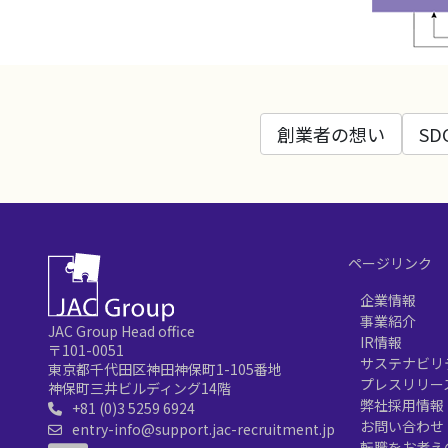
創業者の想い
S
ページリンク
企業情報
事業紹介
JAC Group Head office
IR情報
〒101-0051
サステナビリ
東京都千代田区神田神保町1-105番地
プレスリリー
神保町三井ビルディング14階
弊社採用情報
+81 (0)3 5259 6924
お問い合わせ
entry-info@support.jac-recruitment.jp
転職をお考え