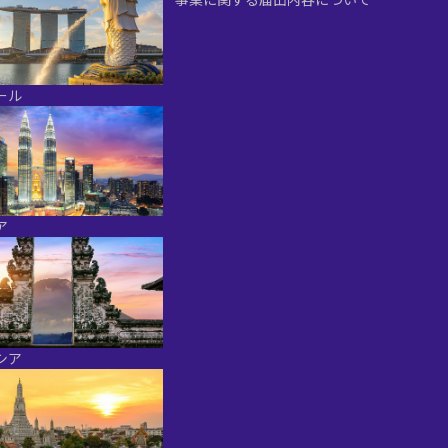
ール
ア
シア