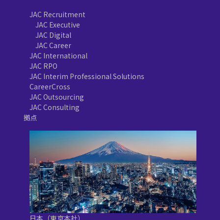
JAC Recruitment
JAC Executive
JAC Digital
JAC Career
JAC International
JAC RPO
JAC Interim Professional Solutions
CareerCross
JAC Outsourcing
JAC Consulting
拠点
日本（東京本社）