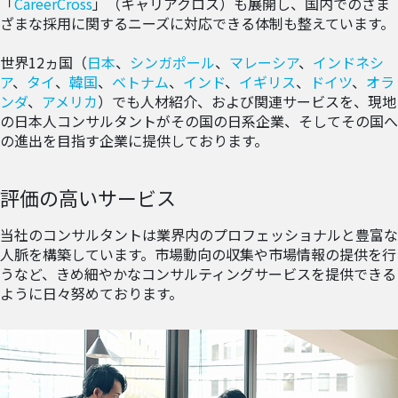
「
CareerCross
」（キャリアクロス）も展開し、国内でのさま
ざまな採用に関するニーズに対応できる体制も整えています。
世界12ヵ国（
日本
、
シンガポール
、
マレーシア
、
インドネシ
ア
、
タイ
、
韓国
、
ベトナム
、
インド
、
イギリス
、
ドイツ
、
オラ
ンダ
、
アメリカ
）でも人材紹介、および関連サービスを、現地
の日本人コンサルタントがその国の日系企業、そしてその国へ
の進出を目指す企業に提供しております。
評価の高いサービス
当社のコンサルタントは業界内のプロフェッショナルと豊富な
人脈を構築しています。市場動向の収集や市場情報の提供を行
うなど、きめ細やかなコンサルティングサービスを提供できる
ように日々努めております。