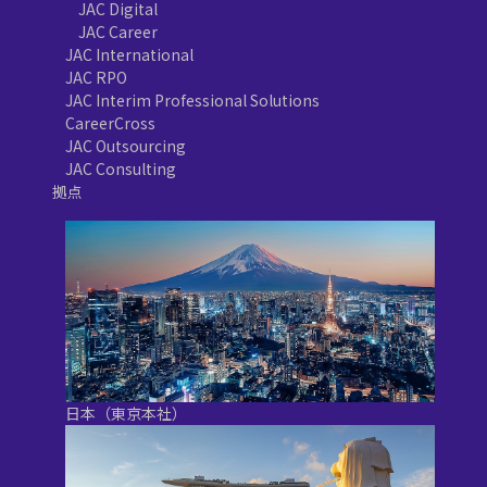
JAC Digital
JAC Career
JAC International
JAC RPO
JAC Interim Professional Solutions
CareerCross
JAC Outsourcing
JAC Consulting
拠点
日本（東京本社）