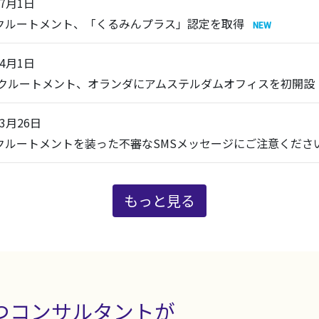
年7月1日
リクルートメント、「くるみんプラス」認定を取得
年4月1日
 リクルートメント、オランダにアムステルダムオフィスを初開設
年3月26日
リクルートメントを装った不審なSMSメッセージにご注意くださ
もっと見る
つコンサルタントが