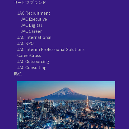
サービスブランド
JAC Recruitment
JAC Executive
JAC Digital
JAC Career
JAC International
JAC RPO
JAC Interim Professional Solutions
CareerCross
JAC Outsourcing
JAC Consulting
拠点