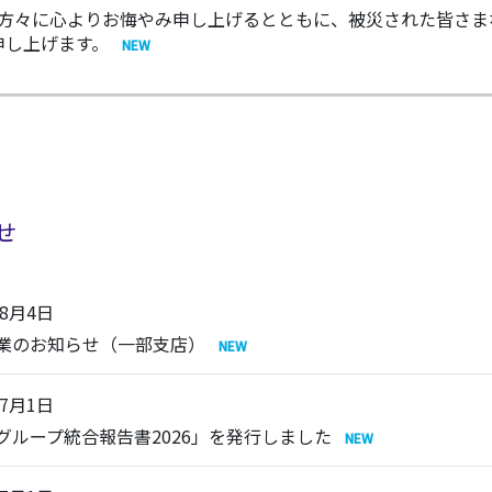
られた方々に心よりお悔やみ申し上げるとともに、被災された皆さ
申し上げます。
せ
年8月4日
業のお知らせ（一部支店）
年7月1日
C グループ統合報告書2026」を発行しました