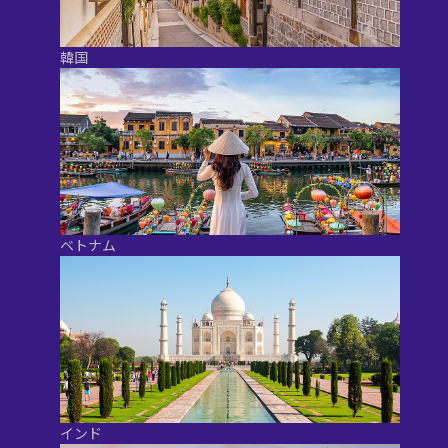
韓国
ベトナム
インド