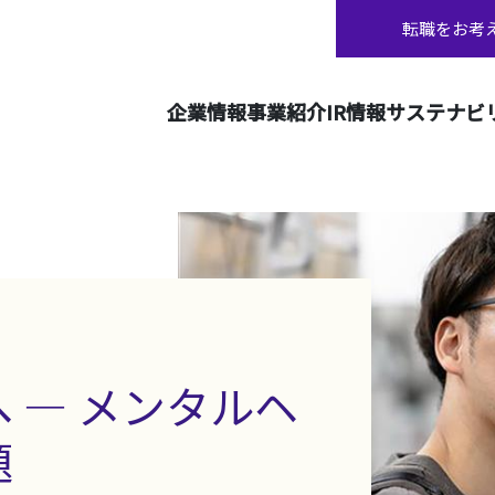
転職をお考
企業情報
事業紹介
IR情報
サステナビ
 ― メンタルヘ
題