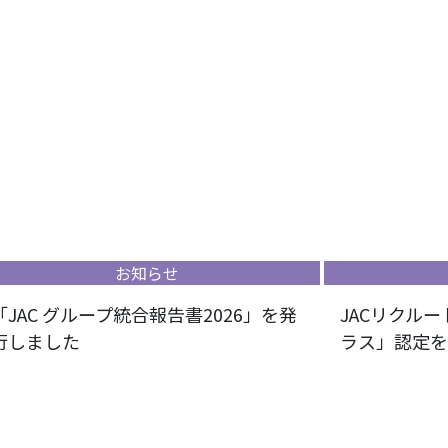
お知らせ
「JAC グループ統合報告書2026」を発
JACリクル
行しました
ラス」認定を