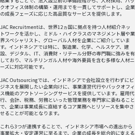
結集することで、法人設立前の準備段階から、人材採用、バッ
クオフィス体制の構築・運用までを一貫してサポートし、企業
の成長フェーズに応じた高品質なサービスを提供します。
JAC Recruitmentは、世界12ヵ国に拠点を持つ人材紹介ネッ
トワークを活かし、ミドル・ハイクラスのマネジメント層や業
界スペシャリスト、グローバル人材を企業にご紹介していま
す。インドネシアでは特に、製造業、化学、ヘルスケア、建
設、デジタル、IT、消費財・リテール分野の専門職に強みを有
しており、マルチリンガル人材や海外要員を含む多様な人材ニ
ーズに対応可能です。
JAC Outsourcingでは、インドネシアで会社設立を行わずにビ
ジネスを展開したい企業向けに、事業運営代行やバックオフィ
ス機能のアウトソーシングサービスを提供しています。雇用代
行、会計、税務、労務といった管理業務を専門家に委ねること
で、企業は事業成長に直結するコア業務へとリソースを集中さ
せることが可能となります。
これら3つが連携することで、インドネシア市場への進出から
事業拡大・安定運営に至るまで、企業の成長を総合的に支える