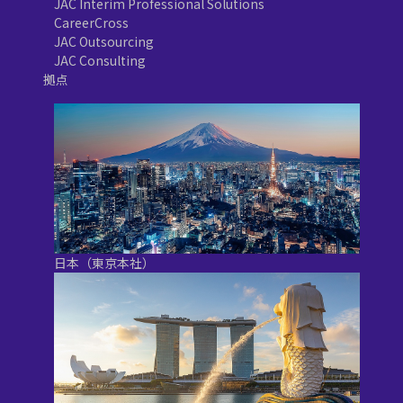
JAC Interim Professional Solutions
CareerCross
JAC Outsourcing
JAC Consulting
拠点
日本（東京本社）