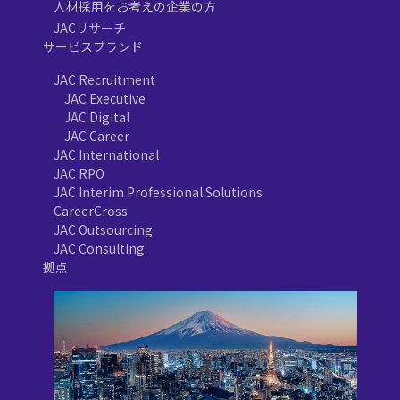
人材採用をお考えの企業の方
JACリサーチ
サービスブランド
JAC Recruitment
JAC Executive
JAC Digital
JAC Career
JAC International
JAC RPO
JAC Interim Professional Solutions
CareerCross
JAC Outsourcing
JAC Consulting
拠点