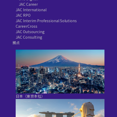
JAC Career
JAC International
JAC RPO
JAC Interim Professional Solutions
CareerCross
JAC Outsourcing
JAC Consulting
拠点
日本（東京本社）