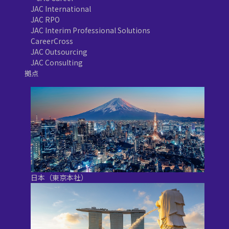
JAC International
JAC RPO
JAC Interim Professional Solutions
CareerCross
JAC Outsourcing
JAC Consulting
拠点
日本（東京本社）